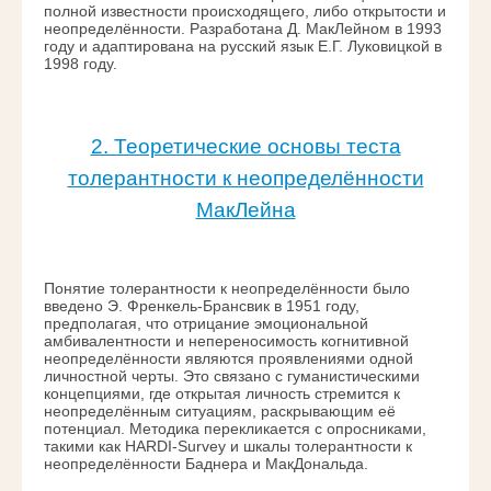
полной известности происходящего, либо открытости и
неопределённости. Разработана Д. МакЛейном в 1993
году и адаптирована на русский язык Е.Г. Луковицкой в
1998 году.
2. Теоретические основы теста
толерантности к неопределённости
МакЛейна
Понятие толерантности к неопределённости было
введено Э. Френкель-Брансвик в 1951 году,
предполагая, что отрицание эмоциональной
амбивалентности и непереносимость когнитивной
неопределённости являются проявлениями одной
личностной черты. Это связано с гуманистическими
концепциями, где открытая личность стремится к
неопределённым ситуациям, раскрывающим её
потенциал. Методика перекликается с опросниками,
такими как HARDI-Survey и шкалы толерантности к
неопределённости Баднера и МакДональда.