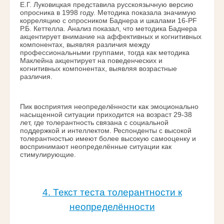
Е.Г. Луковицкая представила русскоязычную версию
опросника в 1998 году. Методика показала значимую
корреляцию с опросником Баднера и шкалами 16-PF
Р.Б. Кеттелла. Анализ показал, что методика Баднера
акцентирует внимание на аффективных и когнитивных
компонентах, выявляя различия между
профессиональными группами, тогда как методика
Маклейна акцентирует на поведенческих и
когнитивных компонентах, выявляя возрастные
различия.
Пик восприятия неопределённости как эмоционально
насыщенной ситуации приходится на возраст 29-38
лет, где толерантность связана с социальной
поддержкой и интеллектом. Респонденты с высокой
толерантностью имеют более высокую самооценку и
воспринимают неопределённые ситуации как
стимулирующие.
4. Текст теста толерантности к
неопределённости