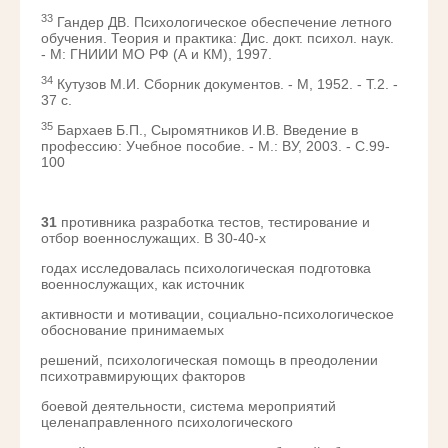
33
Гандер ДВ. Психологическое обеспечение летного
обучения. Теория и практика: Дис. докт. психол. наук.
- М: ГНИИИ МО РФ (А и КМ), 1997.
34
Кутузов М.И. Сборник документов. - М, 1952. - T.2. -
37 с.
35
Бархаев Б.П., Сыромятников И.В. Введение в
профессию: Учебное пособие. - М.: ВУ, 2003. - С.99-
100
31
противника разработка тестов, тестирование и
отбор военнослужащих. В 30-40-х
годах исследовалась психологическая подготовка
военнослужащих, как источник
активности и мотивации, социально-психологическое
обоснование принимаемых
решений, психологическая помощь в преодолении
психотравмирующих факторов
боевой деятельности, система мероприятий
целенаправленного психологического