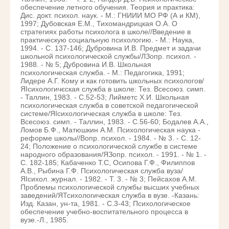
обеспечение летного обучения. Теория и практика:
Дис. докт. психол. наук. - М.: ГНИИИ МО РФ (А и КМ),
1997; Дубовская Е.М., Тихомандрицкая О.А. О
стратегиях работы психолога в школе//Введение в
практическую социальную психологию. - М.: Наука,
1994. - С. 137-146; Дубровина И.В. Предмет и задачи
школьной психологической службы/ЛЗопр. психол. -
1988. - № 5; Дубровина И.В. Школьная
психологическая служба. - М.: Педагогика, 1991;
Лидере А.Г. Кому и как готовить школьных психологов/
ЯІсихологичєская служба в школе: Тез. Всесоюз. симп.
- Таллин, 1983. - С.52-53; Лийметс Х.И. Школьная
психологическая служба в советской педагогической
системе/ЯІсихологическая служба в школе: Тез.
Всесоюз. симп. - Таллин, 1983. - С.56-60; Бодалев А.А.,
Ломов Б.Ф., Матюшкин А.М. Психологическая наука -
реформе школы//Вопр. психол. - 1984. - № 3. - С. 12-
24; Положение о психологической службе в системе
народного образования/ЯЗопр. психол. - 1991. - № 1. -
С. 182-185; Кабаченко Т.С, Осипова Г.Ф., Филиппов
А.В., Рыбина Г.Ф. Психологическая служба вуза/
ЯІсихол. журнал. - 1982. - Т. 3. - № 3; Пейсахов A.M.
Проблемы психологической службы высших учебных
заведений/ЯТсихологическая служба в вузе. -Казань:
Изд. Казан, ун-та, 1981. - С.3-43; Психологическое
обеспечение учебно-воспитательного процесса в
вузе.-Л., 1985.