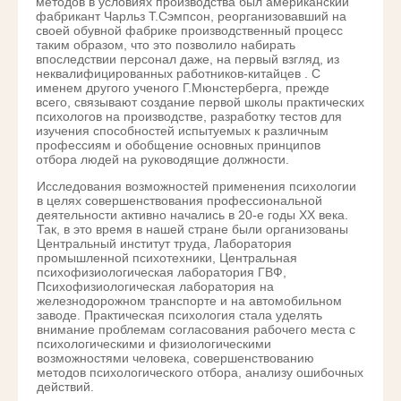
методов в условиях производства был американский
фабрикант Чарльз Т.Сэмпсон, реорганизовавший на
своей обувной фабрике производственный процесс
таким образом, что это позволило набирать
впоследствии персонал даже, на первый взгляд, из
неквалифицированных работников-китайцев . С
именем другого ученого Г.Мюнстерберга, прежде
всего, связывают создание первой школы практических
психологов на производстве, разработку тестов для
изучения способностей испытуемых к различным
профессиям и обобщение основных принципов
отбора людей на руководящие должности.
Исследования возможностей применения психологии
в целях совершенствования профессиональной
деятельности активно начались в 20-е годы XX века.
Так, в это время в нашей стране были организованы
Центральный институт труда, Лаборатория
промышленной психотехники, Центральная
психофизиологическая лаборатория ГВФ,
Психофизиологическая лаборатория на
железнодорожном транспорте и на автомобильном
заводе. Практическая психология стала уделять
внимание проблемам согласования рабочего места с
психологическими и физиологическими
возможностями человека, совершенствованию
методов психологического отбора, анализу ошибочных
действий.