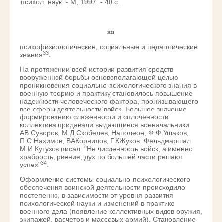
психол. наук. - М, 1997. - 40 с.
зо
психофизиологические, социальные и педагогические
33
знания
.
На протяжении всей истории развития средств
вооруженной борьбы основополагающей целью
проникновения социально-психологического знания в
военную теорию и практику становилось повышение
надежности человеческого фактора, пронизывающего
все сферы деятельности войск. Большое значение
формированию слаженности и сплоченности
коллектива придавали выдающиеся военачальники
АВ.Суворов, М.Д.Скобелев, Наполеон, Ф.Ф.Ушаков,
П.С.Нахимов, ВАКорнилов, Г.КЖуков. Фельдмаршал
М.И.Кутузов писал: "Не численность войск, а именно
храбрость, рвение, дух по большей части решают
34
успех"
.
Оформление системы социально-психологического
обеспечения воинской деятельности происходило
постепенно, в зависимости от уровня развития
психологической науки и изменений в практике
военного дела (появление коллективных видов оружия,
экипажей, расчетов и массовых армий). Становление