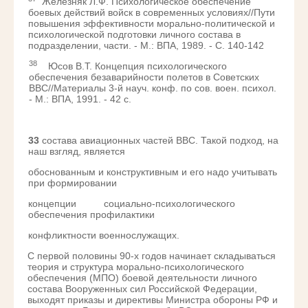
Железняк Л.Ф. Психологическое обеспечение
боевых действий войск в современных условиях//Пути
повышения эффективности морально-политической и
психологической подготовки личного состава в
подразделении, части. - М.: ВПА, 1989. - С. 140-142
38
Юсов В.Т. Концепция психологического
обеспечения безаварийности полетов в Советских
ВВС//Материалы 3-й науч. конф. по сов. воен. психол.
- М.: ВПА, 1991. - 42 с.
33
состава авиационных частей ВВС. Такой подход, на
наш взгляд, является
обоснованным и конструктивным и его надо учитывать
при формировании
концепции социально-психологического
обеспечения профилактики
конфликтности военнослужащих.
С первой половины 90-х годов начинает складываться
теория и структура морально-психологического
обеспечения (МПО) боевой деятельности личного
состава Вооруженных сил Российской Федерации,
выходят приказы и директивы Министра обороны РФ и