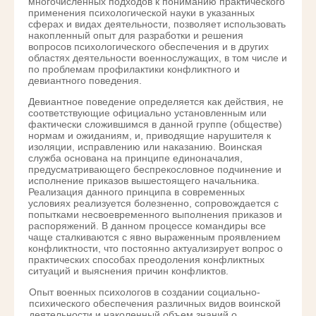
многочисленных подходов к пониманию практического
применения психологической науки в указанных
сферах и видах деятельности, позволяет использовать
накопленный опыт для разработки и решения
вопросов психологического обеспечения и в других
областях деятельности военнослужащих, в том числе и
по проблемам профилактики конфликтного и
девиантного поведения.
Девиантное поведение определяется как действия, не
соответствующие официально установленным или
фактически сложившимся в данной группе (обществе)
нормам и ожиданиям, и, приводящие нарушителя к
изоляции, исправлению или наказанию. Воинская
служба основана на принципе единоначалия,
предусматривающего беспрекословное подчинение и
исполнение приказов вышестоящего начальника.
Реализация данного принципа в современных
условиях реализуется болезненно, сопровождается с
попытками несвоевременного выполнения приказов и
распоряжений. В данном процессе командиры все
чаще сталкиваются с явно выраженным проявлением
конфликтности, что постоянно актуализирует вопрос о
практических способах преодоления конфликтных
ситуаций и выяснения причин конфликтов.
Опыт военных психологов в создании социально-
психического обеспечения различных видов воинской
деятельности и наколенный объем знаний о