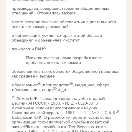
производства, совершенствования общественных
отношений . Отмечалось важное
место психологического обеспечения в деятельности
психологических учреждений
и организаций, усилия которых в этой области
объединял и объединяет Институт
27
психологии РАН
.
Психологическая наука разрабатывает
проблемы психологического
обеспечения в таких областях общественной практики,
как среднее и высшее
28
29
образование
, производство
, медицина, сфера
30
обслуживания, спорт
и др.
26
Ломов Б.Ф. Психологическая служба страны//
2
Вестник АН СССР. - 1980. - № 1. - С.20-30
J
Актуальные задачи психологической науки//
:8
Психологический журнал. - 1981. - Т. 2. - № 2. - С.5-6
Бабанский Ю.К. О разработке теоретических основ
организации психологической службы в советской
школе/ЯІсихол. служба в шк: Тез. Всесоюз. симп. -
Таллин, 1983. - Ч. 1-2; Гандер Д.В. Психологическое