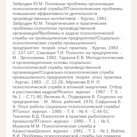
Забродин Ю.М. Основные проблемы организации
психологической службы/ЯТсихологические проблемы
повышения эффективности деятельности
производственных коллективов. - Курган, 1981;
Забродин Ю.М. Теоретические и практические
проблемы психологии производственной
организацииЯІроблемьі и задачи психологической
службы на промышленном предприятии//Социально-
психологическая служба промышленного
предприятия: теория, опыт, практика. - Курган, 1983. -
С. 137-147; Саксакум Т.И. Психолог на предприятии. -
М.: Эргономика, 1982; Таранов Е.В. Методологические
и организационные основы социально-
психологической службы производственной
организации//Социально-психологическая служба
промышленного предприятия: теория, опыт, практика.
- Курган, 1983. - С. 12-26; Абрамова В.Н. О
психологической службе в атомной энергетике. Отбор
и расстановка кадров/ЯІсихол. журнал. - 1987. - Т. 8. -
№ 1. - С.71-80; Величко А., Подмарков В. Социолог на
предприятии. - М.: Моск. рабочий, 1976; Сафронов Б.
А. Опыт работы социально-психологической службы/
ЯТсихол. журнал. - 1985. - Т. 6. - № 4. - С.44-51;
Ткаченко В.Д. Психология в практике рыболовного
промысла/ЯТсихол. журнал. - 1980. - Т. 1. - № 5;
Муканов М.М. Психологическая служба в
КазахстанеШсихол. журнал. - 1981. - Т. 2. - № 1; Войтко
В.И. Проблемы психологической службы (на примере