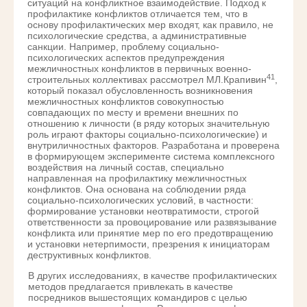
ситуаций на конфликтное взаимодействие. Подход к
профилактике конфликтов отличается тем, что в
основу профилактических мер входят, как правило, не
психологические средства, а административные
санкции. Например, проблему социально-
психологических аспектов предупреждения
межличностных конфликтов в первичных военно-
41
строительных коллективах рассмотрел МЛ.Крапивин
,
который показал обусловленность возникновения
межличностных конфликтов совокупностью
совпадающих по месту и времени внешних по
отношению к личности (в ряду которых значительную
роль играют факторы социально-психологические) и
внутриличностных факторов. Разработана и проверена
в формирующем эксперименте система комплексного
воздействия на личный состав, специально
направленная на профилактику межличностных
конфликтов. Она основана на соблюдении ряда
социально-психологических условий, в частности:
формирование установки неотвратимости, строгой
ответственности за провоцирование или развязывание
конфликта или принятие мер по его предотвращению
и установки нетерпимости, презрения к инициаторам
деструктивных конфликтов.
В других исследованиях, в качестве профилактических
методов предлагается привлекать в качестве
посредников вышестоящих командиров с целью