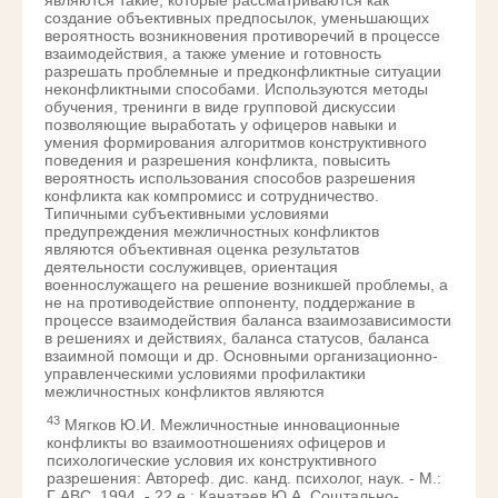
являются такие, которые рассматриваются как
создание объективных предпосылок, уменьшающих
вероятность возникновения противоречий в процессе
взаимодействия, а также умение и готовность
разрешать проблемные и предконфликтные ситуации
неконфликтными способами. Используются методы
обучения, тренинги в виде групповой дискуссии
позволяющие выработать у офицеров навыки и
умения формирования алгоритмов конструктивного
поведения и разрешения конфликта, повысить
вероятность использования способов разрешения
конфликта как компромисс и сотрудничество.
Типичными субъективными условиями
предупреждения межличностных конфликтов
являются объективная оценка результатов
деятельности сослуживцев, ориентация
военнослужащего на решение возникшей проблемы, а
не на противодействие оппоненту, поддержание в
процессе взаимодействия баланса взаимозависимости
в решениях и действиях, баланса статусов, баланса
взаимной помощи и др. Основными организационно-
управленческими условиями профилактики
межличностных конфликтов являются
43
Мягков Ю.И. Межличностные инновационные
конфликты во взаимоотношениях офицеров и
психологические условия их конструктивного
разрешения: Автореф. дис. канд. психолог, наук. - М.:
Г ABC, 1994. - 22 е.; Канатаев Ю.А. Сощтально-