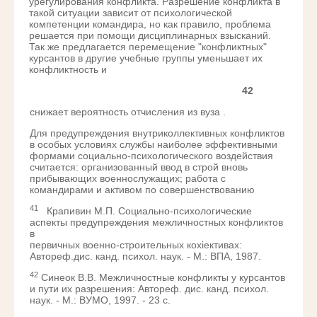
урегулирования конфликта. Разрешение конфликта в
такой ситуации зависит от психологической
компетенции командира, но как правило, проблема
решается при помощи дисциплинарных взысканий.
Так же предлагается перемещение "конфликтных"
курсантов в другие учебные группы уменьшает их
конфликтность и
42
снижает вероятность отчисления из вуза .
Для предупреждения внутриколлективных конфликтов
в особых условиях службы наиболее эффективными
формами социально-психологического воздействия
считается: организованный ввод в строй вновь
прибывающих военнослужащих; работа с
командирами и активом по совершенствованию
41
Крапивин М.П. Социально-психологические
аспекты предупреждения межличностных конфликтов
в
первичных военно-строительных кохіективах:
Автореф.дис. канд. психол. наук. - М.: ВПА, 1987.
42
Синеок В.В. Межличностные конфликты у курсантов
и пути их разрешения: Автореф. дис. канд. психол.
наук. - М.: ВУМО, 1997. - 23 с.